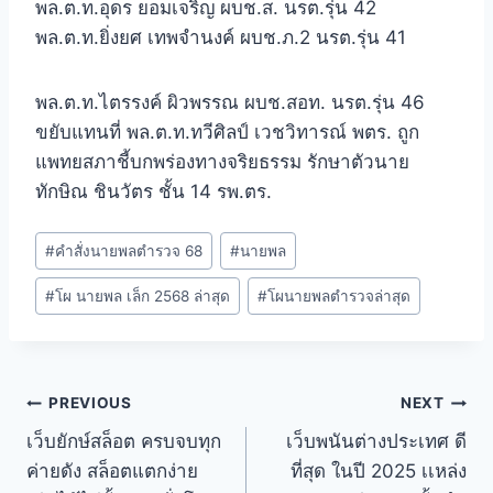
พล.ต.ท.อุดร ยอมเจริญ ผบช.ส. นรต.รุ่น 42
พล.ต.ท.ยิ่งยศ เทพจำนงค์ ผบช.ภ.2 นรต.รุ่น 41
พล.ต.ท.ไตรรงค์ ผิวพรรณ ผบช.สอท. นรต.รุ่น 46
ขยับแทนที่ พล.ต.ท.ทวีศิลป์ เวชวิทารณ์ พตร. ถูก
แพทยสภาชี้บกพร่องทางจริยธรรม รักษาตัวนาย
ทักษิณ ชินวัตร ชั้น 14 รพ.ตร.
#
คําสั่งนายพลตํารวจ 68
#
นายพล
#
โผ นายพล เล็ก 2568 ล่าสุด
#
โผนายพลตํารวจล่าสุด
PREVIOUS
NEXT
เว็บยักษ์สล็อต ครบจบทุก
เว็บพนันต่างประเทศ ดี
ค่ายดัง สล็อตแตกง่าย
ที่สุด ในปี 2025 เเหล่ง