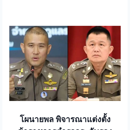
โผนายพล พิจารณาแต่งตั้ง